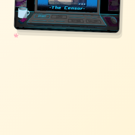
✧
♡
★
♥