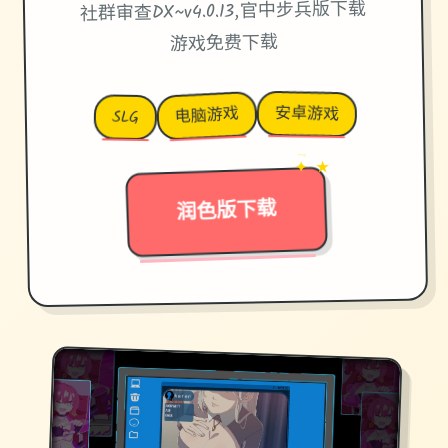
社群审查DX~v4.0.13,官中步兵版下载
游戏免费下载
安卓游戏
电脑游戏
SLG
→
✦ ★
润色版下载